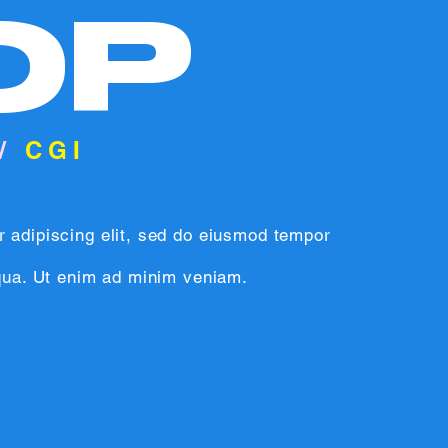
OP
/
CGI
r adipiscing elit, sed do eiusmod tempor
iqua. Ut enim ad minim veniam.